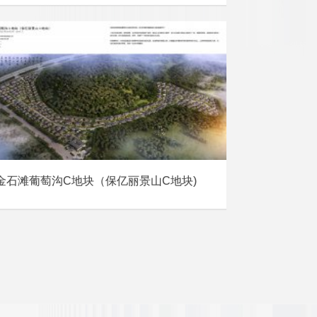
金石滩葡萄沟C地块（保亿丽景山C地块)