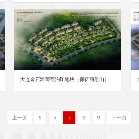
大连金石滩葡萄沟B 地块（保亿丽景山）
上一页
5
6
7
8
9
下一页